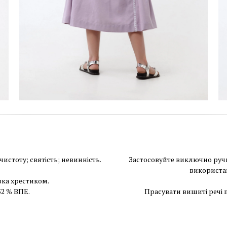
истоту; святість; невинність.
Застосовуйте виключно ручн
використа
ка хрестиком.
52 % ВПЕ.
Прасувати вишиті речі 