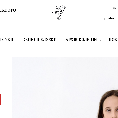
ського
+380 
ptaha.i
І СУКНІ
ЖІНОЧІ БЛУЗКИ
АРХІВ КОЛЕЦІЙ
ПО