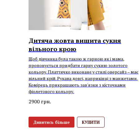
Дитяча жовта вишита сукня
вільного крою
Щоб дівчинка була такою ж гарною як і мама,
пропонується придбати гарну сукню золотого
кольору. Платтячко виконане у стилі оверсайз – має
вільний крій. Рукава довгі, наприкінці з манжетами.
Комірець прикрашають зав'язки з кісточками
фіолетового кольору.
2900
грн.
Дивитись більше
КУПИТИ