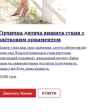
Гірчична дитяча вишита сукня з
квітковим орнаментом
Кожен з них має своє значення, слугує оберегом від
злих сил. В якості прикраси сукні виступає
квитковий орнамент, виконаний вручну. Квіти
завжди символізували достаток та родючість,
захист від будь-яких нещасть.
2500
грн.
Дивитись більше
КУПИТИ