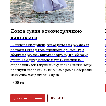
Довга сукня з геометричною
вишивкою
Вишивка симетрична, знаходиться на рукавах та
плечах в вигляді геометричного орнаменту, а
зборка на рукавах виконана вручну, що збагачує
сукню. Такі фігури символізують жіночність. В
стародавні часи таку вишивку носили жінки, котрі
прагнули народити дитину. Саме ромби оберігали
майбутню матір від злих духів.
4300
грн.
Дивитись більше
КУПИТИ