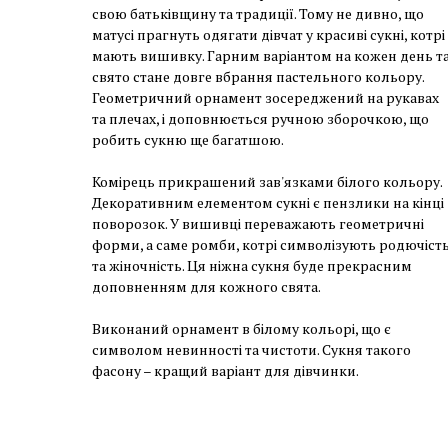
свою батьківщину та традиції. Тому не дивно, що
матусі прагнуть одягати дівчат у красиві сукні, котрі
мають вишивку. Гарним варіантом на кожен день т
свято стане довге вбрання пастельного кольору.
Геометричний орнамент зосереджений на рукавах
та плечах, і доповнюється ручною зборочкою, що
робить сукню ще багатшою.
Комірець прикрашений зав'язками білого кольору.
Декоративним елементом сукні є пензлики на кінці
поворозок. У вишивці переважають геометричні
форми, а саме ромби, котрі символізують родючіст
та жіночність. Ця ніжна сукня буде прекрасним
доповненням для кожного свята.
Виконаний орнамент в білому кольорі, що є
символом невинності та чистоти. Сукня такого
фасону – кращий варіант для дівчинки.