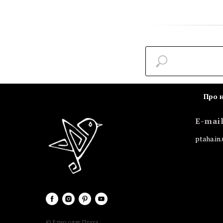
Про 
E-mai
ptaha.i
© Етно одяг Птаха