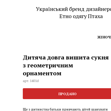
Український бренд дизайнер
Етно одягу Птаха
ЖІНОЧ
Дитяча
довга
вишита
сукня
з геометричним
орнаментом
арт. 1401d
ПРОДАНО
Ще з дитинства батьки привчають дітей шанувати