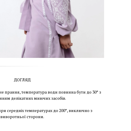
ДОГЛЯД
е прання, температура води повинна бути до 30° з
нням делікатних миючих засобів.
при середніх температурах до 200°, виключно з
виворотньої сторони.