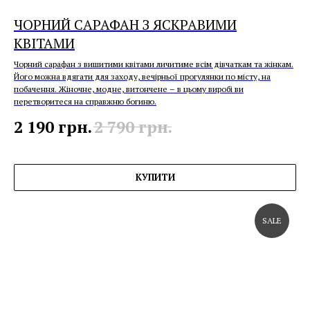
ЧОРНИЙ САРАФАН З ЯСКРАВИМИ
КВІТАМИ
Чорний сарафан з вишитими квітами личитиме всім дівчаткам та жінкам.
Його можна вдягати для заходу, вечірньої прогулянки по місту, на
побачення. Жіночне, модне, витончене – в цьому виробі ви
перетворитеся на справжню богиню.
2 190
грн.
2 790
грн.
КУПИТИ
SALE