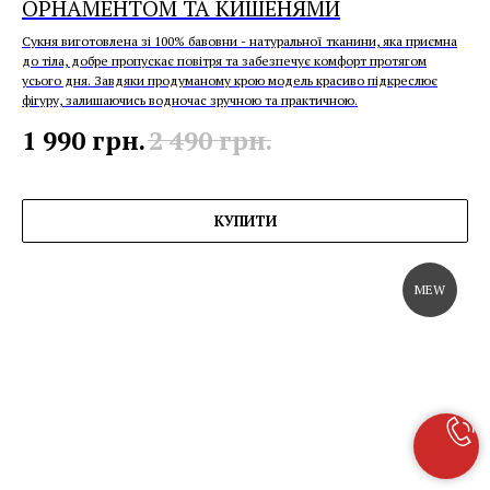
ОРНАМЕНТОМ ТА КИШЕНЯМИ
Сукня виготовлена зі 100% бавовни - натуральної тканини, яка приємна
до тіла, добре пропускає повітря та забезпечує комфорт протягом
усього дня. Завдяки продуманому крою модель красиво підкреслює
фігуру, залишаючись водночас зручною та практичною.
1 990
грн.
2 490
грн.
КУПИТИ
MEW