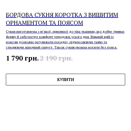
БОРДОВА СУКНЯ КОРОТКА З ВИШИТИМ
ОРНАМЕНТОМ ТА ПОЯСОМ
Сукня виготовлена з м’якої, приємної до тіла тканини, що добре тримає
форму й забезпечує комфорт упродовж усього дня. Вільний крій із
поясом дозволяє регулювати посадку, підкреслюючи талію та
створюючи жіночний силует. Також сукню можна носити без пояса.
1 790
грн.
2 190
грн.
КУПИТИ