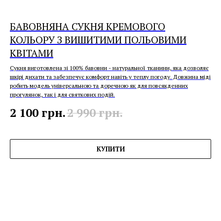
БАВОВНЯНА СУКНЯ КРЕМОВОГО
КОЛЬОРУ З ВИШИТИМИ ПОЛЬОВИМИ
КВІТАМИ
Сукня виготовлена зі 100% бавовни - натуральної тканини, яка дозволяє
шкірі дихати та забезпечує комфорт навіть у теплу погоду. Довжина міді
робить модель універсальною та доречною як для повсякденних
прогулянок, так і для святкових подій.
2 100
грн.
2 990
грн.
КУПИТИ