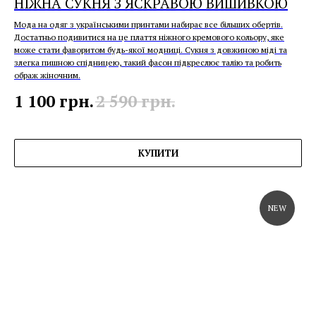
НІЖНА СУКНЯ З ЯСКРАВОЮ ВИШИВКОЮ
Мода на одяг з українськими принтами набирає все більших обертів.
Достатньо подивитися на це плаття ніжного кремового кольору, яке
може стати фаворитом будь-якої модниці. Сукня з довжиною міді та
злегка пишною спідницею, такий фасон підкреслює талію та робить
ображ жіночним.
1 100
грн.
2 590
грн.
КУПИТИ
NEW