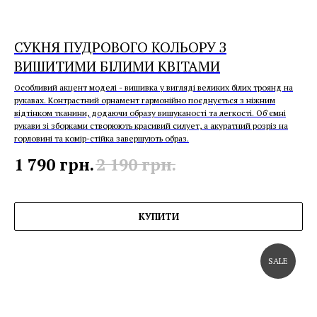
СУКНЯ ПУДРОВОГО КОЛЬОРУ З
ВИШИТИМИ БІЛИМИ КВІТАМИ
Особливий акцент моделі - вишивка у вигляді великих білих троянд на
рукавах. Контрастний орнамент гармонійно поєднується з ніжним
відтінком тканини, додаючи образу вишуканості та легкості. Об'ємні
рукави зі зборками створюють красивий силует, а акуратний розріз на
горловині та комір-стійка завершують образ.
1 790
грн.
2 190
грн.
КУПИТИ
SALE