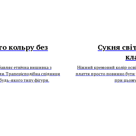
о кольру без
Сукня сві
кл
авляє етнічна вишивка з
Ніжний кремовий колір освіж
и. Трапецієподібна спідниця
плаття просто повинно бути у
 будь-якого типу фігури.
при цьом