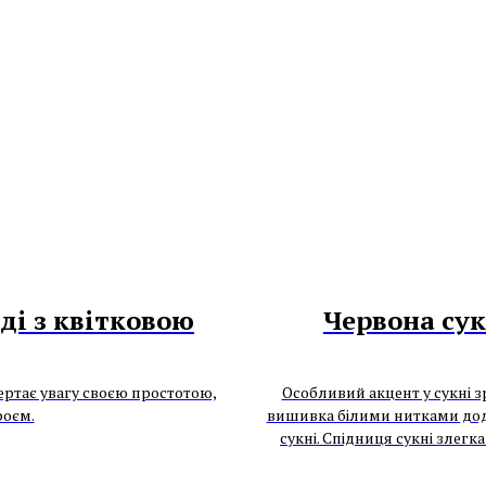
ді з квітковою
Червона сук
ертає увагу своєю простотою,
Особливий акцент у сукні з
роєм.
вишивка білими нитками дода
сукні. Спідниця сукні злегк