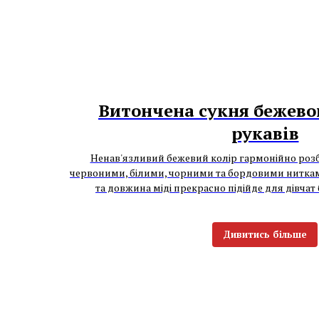
Витончена сукня бежевог
рукавів
Ненав'язливий бежевий колір гармонійно розб
червоними, білими, чорними та бордовими ниткам
та довжина міді прекрасно підійде для дівчат
Дивитись більше