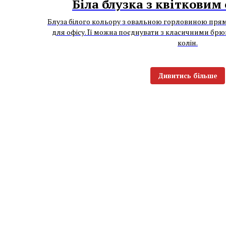
Біла блузка з квіткови
Блуза білого кольору з овальною горловиною прям
для офісу. Її можна поєднувати з класичними бр
колін.
Дивитись більше