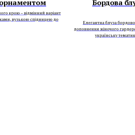
м орнаментом
Бордова блу
ого крою – відмінний варіант
юками, вузькою спідницею до
Елегантна блуза бордово
доповнення жіночого гардеро
українську тематик