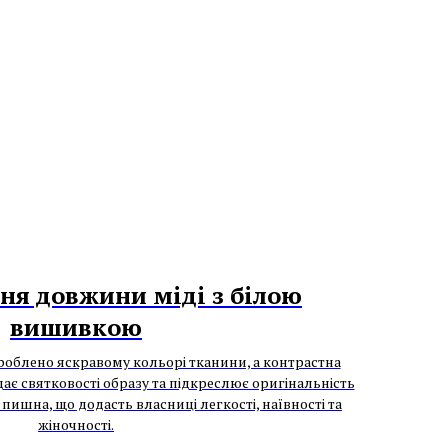
ня довжини міді з білою
вишивкою
роблено яскравому кольорі тканини, а контрастна
є святковості образу та підкреслює оригінальність
а пишна, що додасть власниці легкості, наївності та
жіночності.