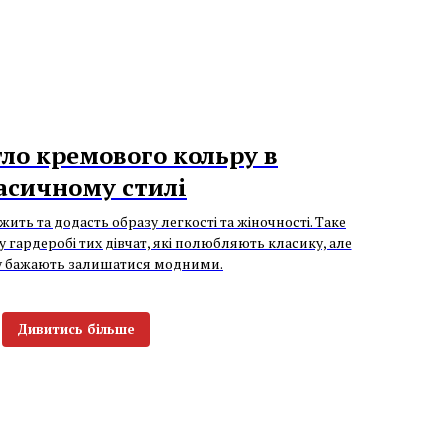
тло кремового кольру в
асичному стилі
ить та додасть образу легкості та жіночності. Таке
 гардеробі тих дівчат, які полюбляють класику, але
у бажають залишатися модними.
Дивитись більше