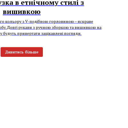
зка в етнічному стилі з
вишивкою
го кольору з V-подібною горловиною – яскраве
бу. Довгі рукави з ручною зборкою та вишивкою на
у будуть привертати зацікавлені погляди.
Дивитись більше