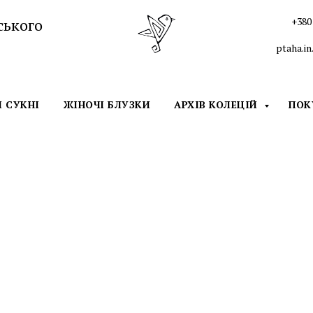
ського
+380 
ptaha.i
І СУКНІ
ЖІНОЧІ БЛУЗКИ
АРХІВ КОЛЕЦІЙ
ПО