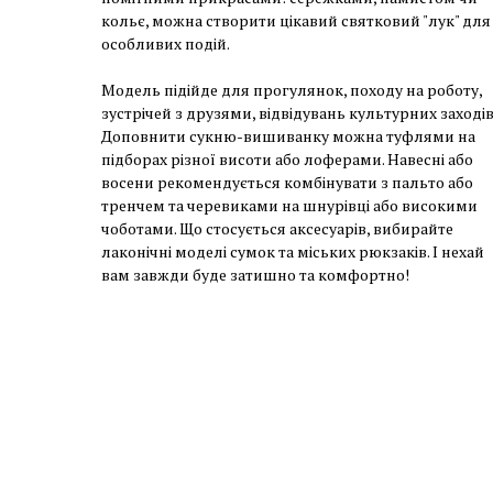
кольє, можна створити цікавий святковий "лук" для
особливих подій.
Модель підійде для прогулянок, походу на роботу,
зустрічей з друзями, відвідувань культурних заходів
Доповнити сукню-вишиванку можна туфлями на
підборах різної висоти або лоферами. Навесні або
восени рекомендується комбінувати з пальто або
тренчем та черевиками на шнурівці або високими
чоботами. Що стосується аксесуарів, вибирайте
лаконічні моделі сумок та міських рюкзаків. І нехай
вам завжди буде затишно та комфортно!