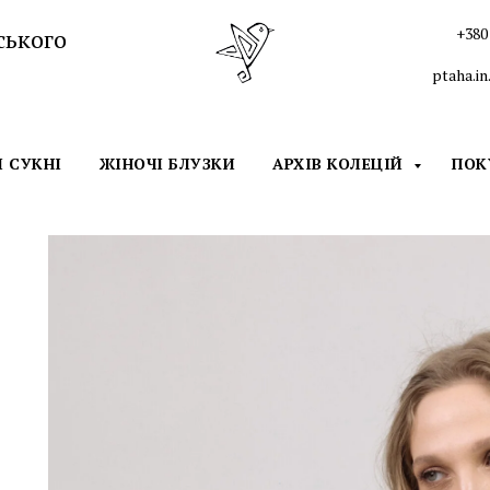
ського
+380 
ptaha.i
І СУКНІ
ЖІНОЧІ БЛУЗКИ
АРХІВ КОЛЕЦІЙ
ПО