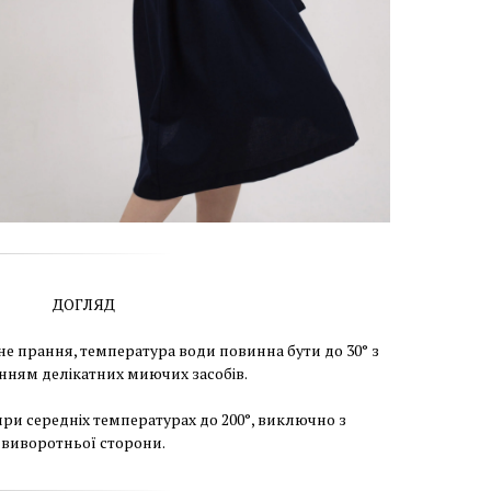
ДОГЛЯД
е прання, температура води повинна бути до 30° з
нням делікатних миючих засобів.
при середніх температурах до 200°, виключно з
виворотньої сторони.