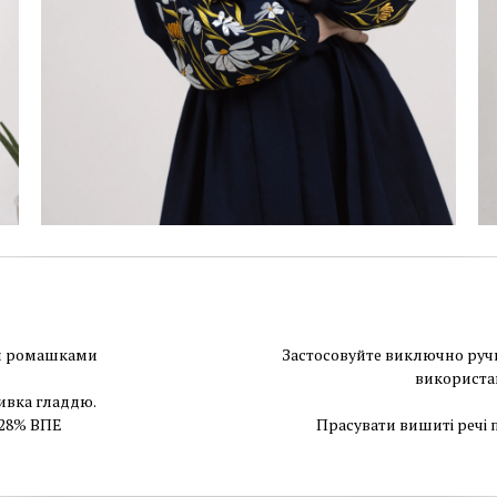
ми ромашками
Застосовуйте виключно ручн
використа
ивка гладдю.
 28% ВПЕ
Прасувати вишиті речі 