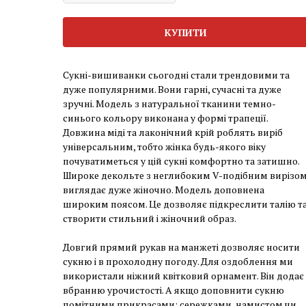
КУПИТИ
Сукні-вишиванки сьогодні стали трендовими та
дуже популярними. Вони гарні, сучасні та дуже
зручні. Модель з натуральної тканини темно-
синього кольору виконана у формі трапеції.
Довжина міді та лаконічний крій роблять виріб
універсальним, тобто жінка будь-якого віку
почуватиметься у цій сукні комфортно та затишно.
Широке декольте з неглибоким V-подібним вирізо
виглядає дуже жіночно. Модель доповнена
широким поясом. Це дозволяє підкреслити талію т
створити стильний і жіночний образ.
Довгий прямий рукав на манжеті дозволяє носити
сукню і в прохолодну погоду. Для оздоблення ми
використали ніжний квітковий орнамент. Він додає
вбранню урочистості. А якщо доповнити сукню
помітними прикрасами: сережками, намистом чи