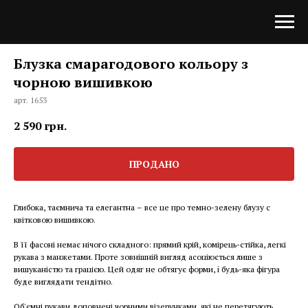
Блузка смарагодового кольору з
чорною вишивкою
арт. 1653
2 590
грн.
ПРОДАНО
Глибока, таємнича та елегантна – все це про темно-зелену блузу с
квітковою вишивкою.
В її фасоні немає нічого складного: прямий крій, комірець-стійка, легкі
рукава з манжетами. Проте зовнішній вигляд асоціюється лише з
вишуканістю та грацією. Цей одяг не обтягує форми, i будь-яка фігура
буде виглядати тендітно.
Об'ємні рукави доповнені чорними візерунками, які не перетягують