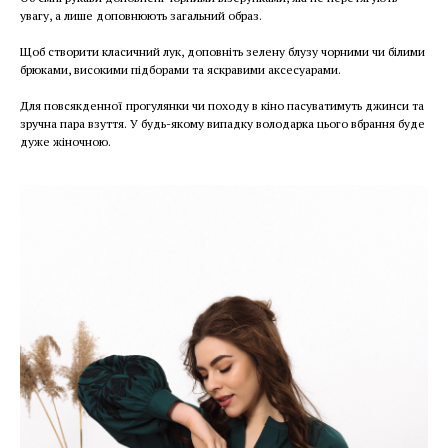
увагу, а лише доповнюють загальний образ.
Щоб створити класичний лук, доповніть зелену блузу чорними чи білими
брюками, високими підборами та яскравими аксесуарами.
Для повсякденної прогулянки чи походу в кіно пасуватимуть джинси та
зручна пара взуття. У будь-якому випадку володарка цього вбрання буде
дуже жіночною.