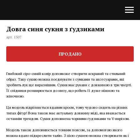
Довга синя сукня з ґудзиками
арт. 1507
ПРОДАНО
Глибокий сіро-синій колір допоможе створити яскравий та стильний
образ. Таку сукню можна поєднувати з сумками та аксесуарами, які
зроблять лук ще виразнішим. Сукня має рукави с довжиною в три чверті.
Її спідниця розширюється до низу, що робить її дуже ніжною та
жіночною.
Ця модель відрізняється вдалим кроєм, тому чудово сидить на різних
типах фігур! Вона також має актуальну довжину міді, яка вважається
останнім трендом. Сукня доповнена чорними ґудзиками та V-вирізом.
Модель також доповнюється тонким поясом, за допомогою якого
можна вдало підкреслити талію. З цією сукнею можна створювати як і