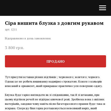
Сіра вишита блузка з довгим рукавом
арт. 1211
Відправляємо в день замовлення.
3 800
грн.
ПРОДАНО
Тут присутні вставки різних відтінків:; червоного; жовтого; чорного.
Однак це не робить вишиванку надмірно строкатою. Кожен з кольорів
вписаний в орнамент, який прикрашає практично усю поверхню одягу.
Блузка буде гарно виглядати як зі спідницями, так й зі штанами, при
цьому відтінок речей не відіграє ключової ролі. Зроблена вона з якісних
матеріалів, завдяки чому навіть після багаторазового прання буде така ж
яскрава. Спереду біля горла розташовується невеликий виріз, який