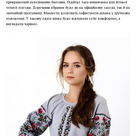
прикрашений невеликими бантами. Підійде така вишиванка для літньої
теплої погоди. Доречним вбрання буде як на офіційному заході, так й на
звичайній прогулянці. Манжети дозволять зафіксувати рукава у зручному
положенні. У такому одязі жінка буде відчувати себе комфортно, а
виглядати чарівно.