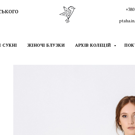
ського
+380 
ptaha.i
І СУКНІ
ЖІНОЧІ БЛУЗКИ
АРХІВ КОЛЕЦІЙ
ПО