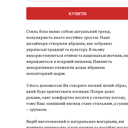
КУПИТИ
Стиль бохо являє собою актуальний тренд,
популярність якого постійно зростає. Наші
дизайнери створили вбрання, яке зображує
українські традиції та культуру. В ньому
використовуються етнічні та національні мотиви, як
виражаються в яскравій вишивці. Наявність
декоративних елементів додає вбранню
неповторний шарм.
З його допомогою Ви створите легкий літній образ,
який буде притягувати погляди. Попри довгі
рукави, одяг комфортно носити у спекотну погоду,
тому Ваш зовнішній вигляд стане стильним, а сукня
– зручною.
Виріб виготовлений із натуральних матеріалів, які
відмінно переносять часте прання та постійну носку