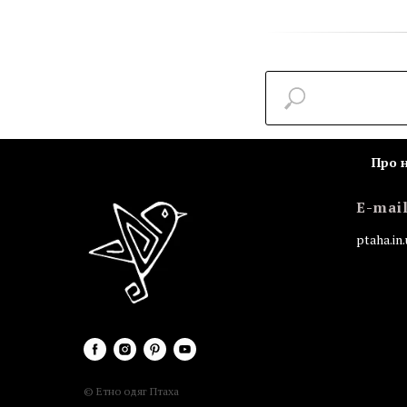
Про 
E-mai
ptaha.i
© Етно одяг Птаха