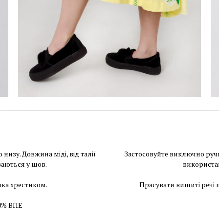
изу. Довжина міді, від талії
Застосовуйте виключно ручн
ваються у шов.
використа
ка хрестиком.
Прасувати вишиті речі 
20% ВПЕ