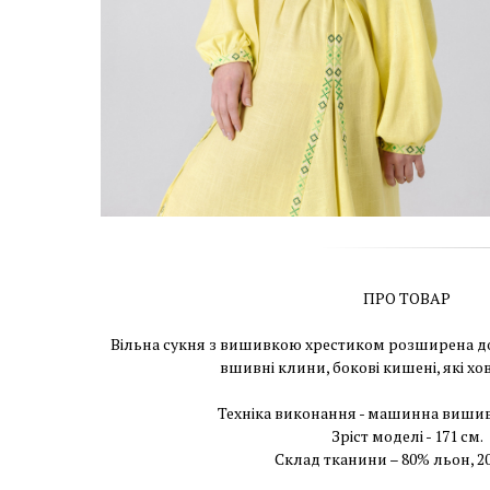
ПРО ТОВАР
Вільна сукня з вишивкою хрестиком розширена до н
вшивні клини, бокові кишені, які хо
Техніка виконання - машинна вишив
Зріст моделі - 171 см.
Склад тканини – 80% льон, 