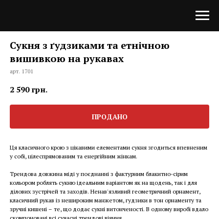
Сукня з ґудзиками та етнічною
вишивкою на рукавах
арт. 1701
2 590
грн.
ПРОДАНО
Ця класичного крою з цікавими елементами сукня згодиться впевненим
у собі, цілеспрямованим та енергійним жінкам.
Трендова довжина міді у поєднанні з фактурним блакитно-сірим
кольором роблять сукню ідеальним варіантом як на щодень, так і для
ділових зустрічей та заходів. Ненав'язливий геометричний орнамент,
класичний рукав із нешироким манжетом, гудзики в тон орнаменту та
зручні кишені – те, що додає сукні витонченості. В одному виробі вдало
скомпоновані всі сучасні трендові віяння.