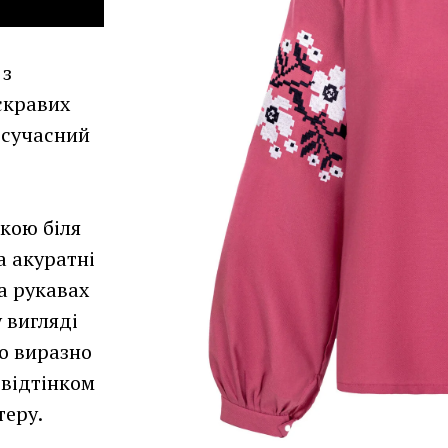
 з
скравих
 сучасний
ркою біля
а акуратні
а рукавах
 вигляді
що виразно
 відтінком
теру.