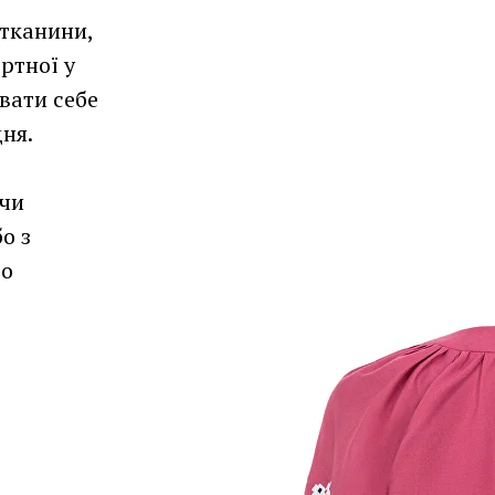
 тканини,
ртної у
вати себе
дня.
 чи
о з
го