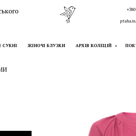
ського
+380 
ptaha.i
І СУКНІ
ЖІНОЧІ БЛУЗКИ
АРХІВ КОЛЕЦІЙ
ПО
МИ