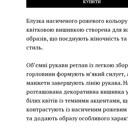
КУПИТИ
Блузка насиченого рожевого кольору
квітковою вишивкою створена для я
образів, що поєднують жіночність та
стиль.
Об’ємні рукави реглан із легкою збо
горловини формують м’який силует, 
манжети завершують лінію рукава. Н
розташована декоративна вишивка у
білих квітів із темними акцентами, 
контрастують із насиченим рожевим
та додають образу особливого харак