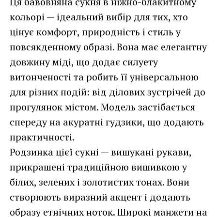
Ця бавовняна сукня в ніжно-блакитному
кольорі — ідеальний вибір для тих, хто
цінує комфорт, природність і стиль у
повсякденному образі. Вона має елегантну
довжину міді, що додає силуету
витонченості та робить її універсальною
для різних подій: від ділових зустрічей до
прогулянок містом. Модель застібається
спереду на акуратні гудзики, що додають
практичності.
Родзинка цієї сукні — вишукані рукави,
прикрашені традиційною вишивкою у
білих, зелених і золотистих тонах. Вони
створюють виразний акцент і додають
образу етнічних ноток. Широкі манжети на